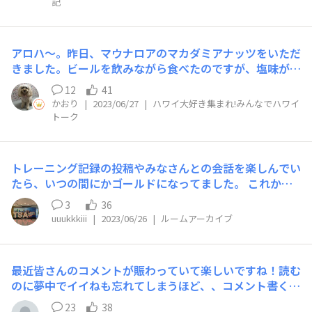
記
だけで、こちらも水族館で泳いでいるかのような熱帯魚の
数。友と必死になってウミガメ探しましたが本日はみれま
せんでした。 いい感じに運動して、早速浜辺でおにぎり
アロハ〜。昨日、マウナロアのマカダミアナッツをいただ
の朝ごはん。最高な一日のスタートがきれました！ 明日
きました。ビールを飲みながら食べたのですが、塩味がき
また真栄田リベンジです。
いていて、美味しかったです。そろそろお土産が尽きてき
12
41
たので、またハワイに行きたくなりましたよ。みなさん
かおり
|
2023/06/27
|
ハワイ大好き集まれ!みんなでハワイ
は、マウナロアのマカダミアナッツ、召し上がったことは
トーク
ございますか？オススメですよ〜。
トレーニング記録の投稿やみなさんとの会話を楽しんでい
たら、いつの間にかゴールドになってました。 これから
もたくさん投稿できるように、トレーニング頑張っていき
3
36
ます！
uuukkkiii
|
2023/06/26
|
ルームアーカイブ
最近皆さんのコメントが賑わっていて楽しいですね！読む
のに夢中でイイねも忘れてしまうほど、、コメント書くの
も忘れるほどです。 先日お休み取得しニセコに行ってき
23
38