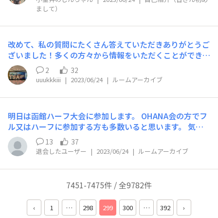
モンドヘッドツアー以外、早朝の移動はないと思います。
まして）
よくハワイへいらしている方、いかがでしょうか。宿泊は
ヒルトンワイキキビーチです。
改めて、私の質問にたくさん答えていただきありがとうご
ざいました！多くの方々から情報をいただくことができた
ので、とても準備やりやすくなりました。 話は変わりま
2
32
すが、今日は1時間ほどジョギングをしてきました。同じ
uuukkkiii
|
2023/06/24
|
ルームアーカイブ
時間に走ってると、日が長くなってもうすぐ夏だなと感じ
ます。
明日は函館ハーフ大会に参加します。 OHANA会の方でフ
ル又はハーフに参加する方も多数いると思います。 気温
もスタート時は17度前後らしく最高気温も21度予報なの
13
37
で、コンディション的には申し分ありませんね。 各々の
退会したユーザー
|
2023/06/24
|
ルームアーカイブ
目標に向かってけが無く楽しんで頑張っていきましょう。
また、エリート選手(川内優輝、鈴木健吾、一山麻緒さん
など)の走りも少しでも見たい！そして、フィニッシュ後
7451-7475件 / 全9782件
小さいけどメロンを楽しみにしてます。 関東などの所は
気温が高く蒸し暑くなるので、ライブランの時も熱中症に
‹
1
…
298
299
300
…
392
›
注意してください。