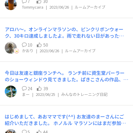
れましたね。 ちなみに、私は文系の部活動でした。
7
30
マス、年始年末よりもはるかに高い、高すぎるなあと、、
Tommycaira
|
2023/06/26
|
ルームアーカイブ
もう、皆さんは予約済みと思いますが、、、
アロハ〜。オンラインマラソンの、ピンクリボンウォー
ク、30キロ達成しましたよ。雨で走れない日があったり
して、けっこうかかってしまいましたね。乳がんのことを
10
50
広く知ってもらえるきっかけになればいいと思って、エン
かおり
|
2023/06/26
|
ルームアーカイブ
トリーしました。Hilomiさん、LoveLEVIさん、ヒット万
さんも、すでに完走されているようですので、良かったで
す。乳がんで亡くなった友人のことを想いながら走りまし
今日は友達と銀座ランチへ。 ランチ前に資生堂パーラー
た。近々、お墓参りに行こうと思っています。みなさん、
のショーウィンドウ見てきました。ぱきこさんの作品、本
応援ありがとうございました。
当に素敵でした。 今日のランチはあおママさんと一緒だ
24
39
ったので、ホノルルマラソンの話をしてOHANAの話もし
まー
|
2023/06/25
|
みんなのトレーニング日記
まくって、仲間に引き込んでしまいました😆 そして思っ
たよりボリュームあるランチだったので、お家に帰ってか
らカロリー消費に走ってみました。 2人ともハワイ大好き
はじめまして、あおママです(^^) お友達のまーさんにご
なんですが、ランやウォークはまだまだなので本番まで頑
紹介いただきました。 ホノルル マラソンにはまだ参加す
張ろうと思います。
るかは考え中ですが、まーさんと一緒にホノルル には行
5
44