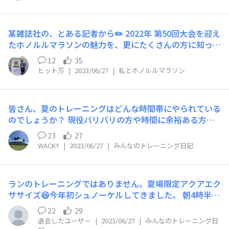
某雑誌社の、とある記者から✏️ 2022年 第50回大会を迎え
たホノルルマラソンの魅力を、更にたくさんの方に知って
いただくため、特集を組むこととなり、10回以上、走ら
12
35
れたリピーターの方に取材の申し込みとメールが届きまし
ヒット万
|
2023/06/27
|
私とホノルルマラソン
た🏃‍♂️ 私のホノルルマラソン愛❤️ 日々、トレーニングの成
果が報われたか… なんて思いましたが、絶対詐欺メール
URLにアクセスしたら、個人情報が取られますね。 とい
皆さん、夏のトレーニングはどんな時間帯にやられている
うことで、20代のピチピチ女性記者、露出の多い服装で
のでしょうか？ 現役バリバリの方や時間に余裕ある方い
来てくれるなら、お受けしますと返信したら、広◯すずさ
ろんな方がいらっしゃるでしょうから、さまざまと思いま
ん似の写真が送られてきた。 かっかわいい😍 がっ、お断
23
27
すが、コンディションを考えると早朝や夜間が気温がいく
りしますと返信👍 その数分後、弊社サイバーセキュリテ
WACKY
|
2023/06/27
|
みんなのトレーニング日記
らかでも下がっていいのかなと。 まだ夏至直後からか20
ィ部から、詐欺メールの訓練とメールが… URLにアクセ
時頃でも写真の明るさでした。
スしなかったことは、詐欺メールと見抜かれたようです
が、返信したことは、訓練結果として、社長以下、上層部
ランのトレーニングではありません。夏場限定アクアエク
への報告となります。 だって… 20代のピチピチ女性記者
ササイズ😆今年初シュノーケルしてきました。 朝4時半起
と返信したことが、社長に見られてしまう😵 私が、発信
床、恩納村真栄田岬へ。 しかし今日は風がないのに、ダ
22
29
しなくても、ホノルルマラソンの魅力は、たくさんの方が
イビングショップ引率者しか入れない黄旗…なんでー！と
退会したユーザー
|
2023/06/27
|
みんなのトレーニング日
御存知ですね🏝️ 気をつけましょう。
急いで裏真栄田ビーチへ。 貸し切りー！青の洞窟がない