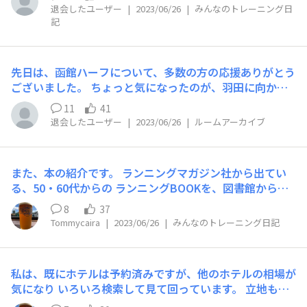
ました。 ひらふのアップダウンを5キロラン、ひらふから
退会したユーザー
|
2023/06/26
|
みんなのトレーニング日
ミルク工房へソフトクリーム求めて6.7キロ往復13キロ。
記
キロ5.5分の走りです。羊蹄山眺めてランも気持ち良かっ
たです！ さて、ハーフマラソン1回経験の私ですがなんと
かこまめに練習し、距離を少しずつ伸ばしたいと思いま
先日は、函館ハーフについて、多数の方の応援ありがとう
す。皆さま宜しくお願い致します！
ございました。 ちょっと気になったのが、羽田に向かう
京急線、飛行機機内ともマスクを着用するかたがかなり少
11
41
なくなっている中、咳をしている人が結構いたことです。
退会したユーザー
|
2023/06/26
|
ルームアーカイブ
先ほどのニュースでも沖縄県は普段の診療にも影響がでは
じめ、さらに第9波に入り始めたようだとの報道もありま
した。 コロナに罹患した方の話では本当に辛かったと聞
また、本の紹介です。 ランニングマガジン社から出てい
いています。皆さんも自己防衛をしていきましょう。 さ
る、50・60代からの ランニングBOOKを、図書館から借
て、話題を換えまして本日、2024年の東京マラソン概要
りてきました。 70歳でマラソンを始めて、初めてのホノ
が発表されました。一般エントリーは8月14日からです。
8
37
マラで4時間44分とか驚きの内容でした。 思い起こせばマ
https://www.marathon.tokyo/participants/guideline/
Tommycaira
|
2023/06/26
|
みんなのトレーニング日記
ラソンを始めたときに読んだ本が、 福岡大学の田中先生
の、「ランニングする前に読む本」で、スロージョギング
が、有効と書かれていて 実践したのですがサブ４は無
私は、既にホテルは予約済みですが、他のホテルの相場が
理、サブ5がギリギリで、やはり学生時代に運動をしてい
気になり いろいろ検索して見て回っています。 立地もい
た方とは、 根本的に、基礎体力が違うんだと思い知らさ
い某ホテルですが、マラソン相場？でしょうか。 クリス