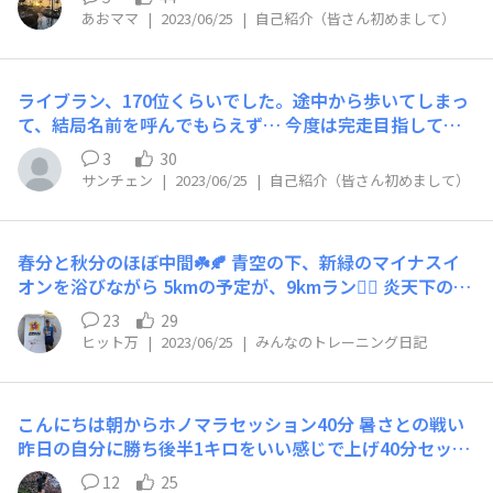
きますので、これからよろしくお願いします(^^)
あおママ
|
2023/06/25
|
自己紹介（皆さん初めまして）
ライブラン、170位くらいでした。途中から歩いてしまっ
て、結局名前を呼んでもらえず… 今度は完走目指して頑
張る？💦いや、完走目指したいと思います。💦
3
30
サンチェン
|
2023/06/25
|
自己紹介（皆さん初めまして）
春分と秋分のほぼ中間☘️🍂 青空の下、新緑のマイナスイ
オンを浴びながら 5kmの予定が、9kmラン🏃‍♂️ 炎天下の
中、走った影響か、帰宅してみたら顔が真っ赤🥵 水風呂
23
29
がなんとも言えない心地よさ🛀 その後は、ビール〜 と思
ヒット万
|
2023/06/25
|
みんなのトレーニング日記
ったら… 冷やすの忘れており、絶対零度じゃなかった😵
🍺 せっかく風呂に入ったのに、近所のコンビニに買いに
行き、また汗をかき💦 黒ビールをぐびっと飲みました👍
こんにちは朝からホノマラセッション40分 暑さとの戦い
昨日の自分に勝ち後半1キロをいい感じで上げ40分セッシ
ョン2週連続1位コレもオハナパワー ロコロコ 給水はアク
12
25