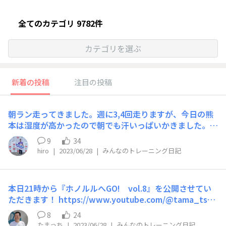
全てのカテゴリ 9782件
カテゴリを選ぶ
新着の投稿
注目の投稿
朝ラン走ってきました。週に3,4回走りますが、今日の熊
本は湿度が高かったので朝でも汗いっぱいかきました。も
うすぐ福岡マラソン抽選の日です。楽しみでもあり不安で
9
34
もあります。どうか当たってますように。
hiro
|
2023/06/28
|
みんなのトレーニング日記
本日21時から『ホノルルへGO! vol.8』を公開させてい
ただきます！ https://www.youtube.com/@tama_tsuc
hi トレッドミルを走っている時や、家でのんびりしたい
8
24
時に見られる、30分くらいの、ランニング風景動画(私の
たまっち
|
2023/06/28
|
みんなのトレーニング日記