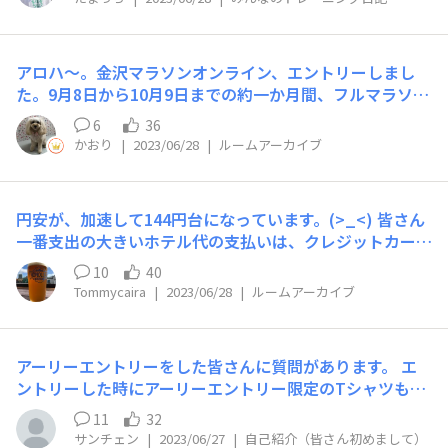
顔もたま〜に入りますが)を、初めて作ってみました。 チ
ャンネル登録1,000名様まであと少し、是非🌈登録をお願
いします🤙
アロハ〜。金沢マラソンオンライン、エントリーしまし
た。9月8日から10月9日までの約一か月間、フルマラソン
の距離42.195キロを走ると、完走となります。金沢マラソ
6
36
ンオンライン、去年は100キロの部走っていますよ。去年
かおり
|
2023/06/28
|
ルームアーカイブ
は、ホノルルマラソンに向けて、がむしゃらに頑張ってい
たなぁと思いました。さらに200キロの部もあるんです
よ。（笑）今年は現地に行かない分、オンラインでフルの
円安が、加速して144円台になっています。(>_<) 皆さん
距離頑張りたいと思います。みなさん、応援よろしくお願
一番支出の大きいホテル代の支払いは、クレジットカード
いします。
だと思います。 円高の時にドルに換えたりしてはいます
10
40
が手数料を考えるとなんだかなぁと思っています。 昔
Tommycaira
|
2023/06/28
|
ルームアーカイブ
は、トラベラーズチェックとかありましたが、、 皆さ
ん、円安に対してなんか対策をたてられていますか？
アーリーエントリーをした皆さんに質問があります。 エ
ントリーした時にアーリーエントリー限定のTシャツもオ
ーダーしたのですが、未だ届きません。 Tシャツが届いて
11
32
いる方はいらっしゃるのでしょうか？
サンチェン
|
2023/06/27
|
自己紹介（皆さん初めまして）