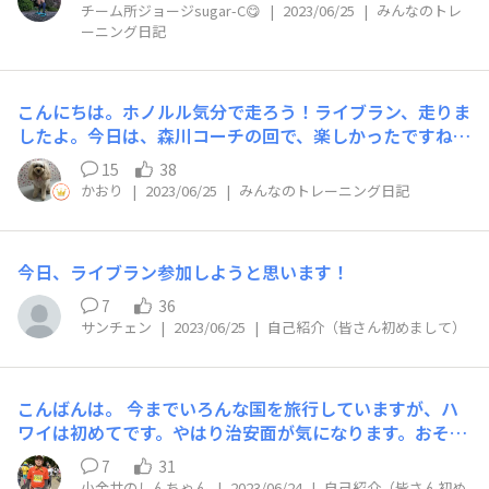
エリアスアクエリアス 昨日は35キロ リカバリーにバナナ
チーム所ジョージsugar-C😋
|
2023/06/25
|
みんなのトレ
🍌とウィダーゼリーで疲労回復 走る前にバナナ🍌 今日は
ーニング日記
15キロ イーブンペースで押し切る もちろん台湾サンダル
でこの時期最高のアイテム
こんにちは。ホノルル気分で走ろう！ライブラン、走りま
したよ。今日は、森川コーチの回で、楽しかったですね。
夏ランについて、お話がきけて、ためになりました。ラン
15
38
ニング、気持ちが良かったです。メダルも着々とゲットで
かおり
|
2023/06/25
|
みんなのトレーニング日記
きているし、充実感がありますね。今日も、OHANAのみ
なさんのお名前、呼ばれているなと思って走っていまし
た。また次回のライブランも、楽しみです。参加されたみ
今日、ライブラン参加しようと思います！
なさん、お疲れ様でした。
7
36
サンチェン
|
2023/06/25
|
自己紹介（皆さん初めまして）
こんばんは。 今までいろんな国を旅行していますが、ハ
ワイは初めてです。やはり治安面が気になります。おそら
く、ワイキキとアラモアナ、ダイアモンドヘッドと限られ
7
31
た地域しか行かないと思います。また、マラソンとダイア
小金井のしんちゃん
|
2023/06/24
|
自己紹介（皆さん初め