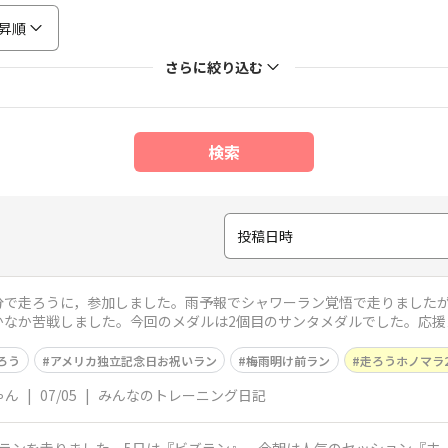
昇順
さらに絞り込む
検索
投稿日時
分で走ろうに，参加しました。雨予報でシャワーラン覚悟で走りました
かなか苦戦しました。今回のメダルは2個目のサンタメダルでした。応援
ろう
アメリカ独立記念日お祝いラン
梅雨明け前ラン
走ろうホノマラ2
ゃん
|
07/05
|
みんなのトレーニング日記