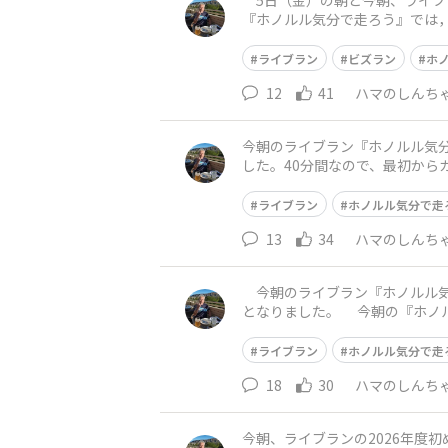
5日（金）の朝と今朝、ライブ
『ホノルル気分で走ろう』では，
直に嬉しいです。😊😊😊
ライブラン
ビズラン
ホ
12
41
ハマのしんち
今朝のライブラン『ホノルル気分
した。40分間なので、最初から
離が大き過ぎます。1キロのラッ
ライブラン
ホノルル気分で走
13
34
ハマのしんち
今朝のライブラン『ホノルル気
となりました。 今朝の『ホノル
の掛け合いトークも楽しかった
ライブラン
ホノルル気分で走
18
30
ハマのしんち
今朝、ライブランの2026年度