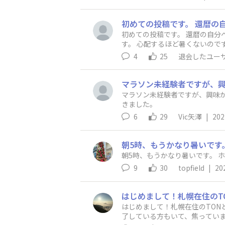
初めての投稿です。 還暦の自分
す。 心配するほど暑くないので
4
25
退会したユー
マラソン未経験者ですが、興味
きました。
6
29
Vic矢澤
|
202
朝5時、もうかなり暑いです
朝5時、もうかなり暑いです。 
9
30
topfield
|
20
はじめまして！札幌在住のTON
了している方もいて、焦っています(-｡-; エントリーもまだです。 新