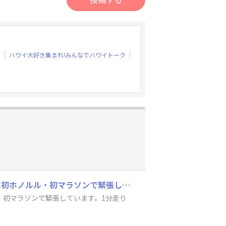
）
ハワイ大好き集まれ!みんなでハワイトーク
はじめまして。ゆっきぃと申します。ハーフマラソン は何回か完走経験あるものの、今回は初ホノルル・初マラソンで緊張しています。1分走り1分歩くを繰り返してゴールを目指します。1人参加です。どうぞよろしくお願いします😊❤️
・初マラソンで緊張しています。1分走り