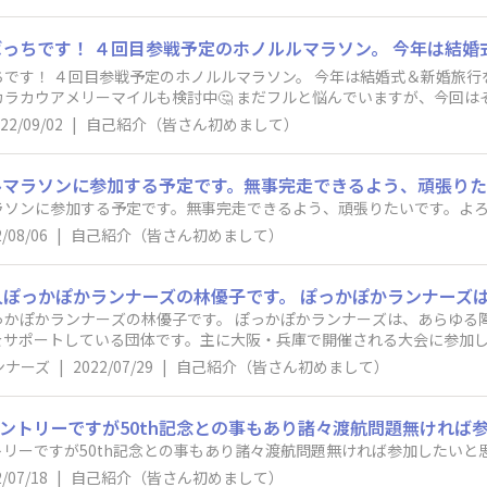
ホノルルマラソン。 今年は結婚式＆新婚旅行を兼ねてマラソン未経験の奥さんと１０
 まだフルと悩んでいますが、今回はその後の予定までとにかく存分に楽しむ
22/09/02
|
自己紹介（皆さん初めまして）
ルマラソンに参加する予定です。無事完走できるよう、頑張りた
ラソンに参加する予定です。無事完走できるよう、頑張りたいです。よ
/08/06
|
自己紹介（皆さん初めまして）
っかぽかランナーズの林優子です。 ぽっかぽかランナーズは、あらゆる
をサポートしている団体です。主に大阪・兵庫で開催される大会に参加
、プロジェクトを立ち上げました。ホノルルマラソンへのあれこれを教
ンナーズ
|
2022/07/29
|
自己紹介（皆さん初めまして）
ます。
ントリーですが50th記念との事もあり諸々渡航問題無ければ
リーですが50th記念との事もあり諸々渡航問題無ければ参加したいと
/07/18
|
自己紹介（皆さん初めまして）