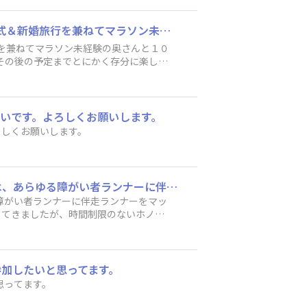
みなさんはじめまして。こばっちです！ ４回目参戦予定のホノルルマラソン。 今年は結婚式＆新婚旅行を兼ねてマラソン未経験の奥さんと１０キロに参戦の予定です✌️ 併せてカラカウアメリーマイルも検討中🤔 まだフルと悩んでいますが、今回はその後の予定までとにかく存分に楽しむために！と思っています。 制限も緩和されてきており、実感が湧いてワクワクしてきました。 こちらにも気まぐれに投稿しようと思います？😅 よろしくお願いします。
いです。よろしくお願いします。
ろしくお願いします。
はじめまして、認定NPO法人ぽっかぽかランナーズの林優子です。 ぽっかぽかランナーズは、あらゆる障がい者ランナーに伴走ランナーをマッチングして、マラソン大会参加をサポートしている団体です。主に大阪・兵庫で開催される大会に参加してきましたが、時間制限のないホノルルマラソンへ参加したいと思い、プロジェクトを立ち上げました。ホノルルマラソンへのあれこれを教えていただけたらと思い、こちらに登録しました。 よろしくお願いたします。
障がい者ランナーに伴走ランナーをマッ
してきましたが、時間制限のないホノル
えていただけたらと思い、こちらに登録
参加したいと思ってます。
思ってます。