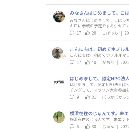
みなさんはじめまして。こばっちです！ ４回目参戦予定の
キロに参戦の予定です✌️ 併せてカラカウアメリーマイルも検討中🤔
ために！と思っています。 制限も緩和されてきており、実感が湧いてワクワクしてきました。 こちらにも気まぐれに投稿しようと思います？😅
17
28
こばっち
|
20
よろしくお願いします。
こんにちは。初めてホノル
こんにちは。初めてホノルルマ
17
40
かおり
|
2022
はじめまして、認定NPO法人ぽ
チングして、マラソン大会参加
ルマラソンへ参加したいと思い
9
31
ぽっかぽかラ
しました。 よろしくお願いたし
横浜在住のじゅんです。未エ
横浜在住のじゅんです。未エント
6
30
じゅん
|
2022