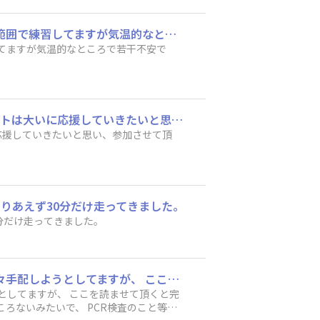
初めての投稿です。 還暦の自分へのご褒美として初参加します 楽しめるように無理のない範囲で練習してますが気温的なところで若干不安です。 心配するほど暑くないのですかね 色々教えてください
してますが気温的なところで若干不安で
マラソン未経験者ですが、興味があります。特に、大好きなホノルルで開かれるこのイベントは大いに応援していきたいと思い、参加させて頂きました。
応援していきたいと思い、参加させて頂
りあえず30分だけ走ってきました。
分だけ走ってきました。
はじめまして！札幌在住のTONと申します。 ホノルルマラソン初参加です。 これから、色々手配しようとしてますが、 ここを読ませて頂くと完了している方もいて、焦っています(-｡-; エントリーもまだです。 新千歳空港からハワイ直行便は今のところないみたいで、 PCR検査のこと等考えると大変そう、、。 帯広の友人と2人で、行くぞ！となってますが、 2人とも海外も慣れておらず わからないことだらけですが、ワクワクしています！ 8月の北海道マラソン エントリーしていてギリギリの完走を目指してます。
としてますが、 ここを読ませて頂くと完