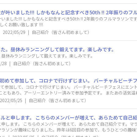
念すべき50th !! 2年振りのフルマラソンですが、タイムを気にせずに思いっきり満
しくお願い致します !!!
|
2022/05/29
|
自己紹介（皆さん初めまして）
た。昼休みランニングして鍛えてます。楽しみです。
。昼休みランニングして鍛えてます。楽しみです。
/28
|
自己紹介（皆さん初めまして）
に初めて参加して、コロナで行けずじまい。 バーチャルビーチフェスにエ
うこともあり、アーリーエントリー済みで参加予定です。 またあの活気
2022/05/25
|
自己紹介（皆さん初めまして）
申します。 こちらのメンバーが増えて、あらためて自己紹介です。マラ
マラソンが趣味になりました。昨年は6回目の参加で、もうひとつの趣味
みです！ ハワイ旅行2021 https://www.youtube.com/playlist?list=P