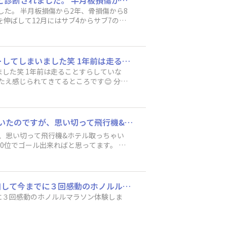
SHOです。 アロハ〜🌈 私事ながら先日、通院し医師から「少しずつ走っても良いですよ」と診断されました。 半月板損傷から2年、骨損傷から8ヶ月掛かりましたがようやく皆さんと同じ土壌に立っ事が出来ました。 これから、少しずつですが距離を伸ばして12月にはサブ4からサブ7の間でゴール出来るよう精進したいと思います。 ホノルルマラソン楽しみです。
した。 半月板損傷から2年、骨損傷から8
伸ばして12月にはサブ4からサブ7の間
皆さま、初めまして！ 今年初めてホノルルマラソン参加したい！と思いアーリーエントリーしてしまいました笑 1年前は走ることすらしていなかった超初心者ですが､､､ 少しずつ練習しています🏃🏻‍♀️なかなか思うようには走れませんが少しだけ手ごたえ感じられてきてるところです😊 分からないことだらけなのでとりあえずツアーで行こうと思っていますのでまだまだ準備はこれからです！ ツアーで行かれたことのある方おすすめとかあったらぜひ教えて下さい🙏
した笑 1年前は走ることすらしていな
ごたえ感じられてきてるところです😊 分か
ツアーで行かれたことのある方おすすめ
はじめまして！ 2022ホノルルM出ることにしました！ 何年も前から出たい出たいと思っていたのですが、思い切って飛行機&ホテル取っちゃいました✈️✈️ もう後戻りはできません！ 楽しみで仕方ない〜〜🌺🌴 目標は楽しみながらゴールですが、3:30位でゴール出来ればと思ってます。 よろしくお願いします✨
が、思い切って飛行機&ホテル取っちゃい
:30位でゴール出来ればと思ってます。 よ
はじめまして！にわかランナーとはまさに私のことです（笑）２００９年大会に初めて参加して今までに３回感動のホノルルマラソン体験しました！走るというよりまたあの感動を味わいたいです！
に３回感動のホノルルマラソン体験しま