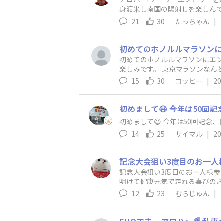
身渡米し南国の陽射しを楽しんでます。 現地単独の方は多いですが、コミュニティーが取れると楽しいかなと思い参
おねがいします。
21
30
たっちゃん
|
初めてのホノルルマラソンにエン
楽しみです。 東京マラソンなん
15
30
コッヒー
|
20
初めまして😃 今年は50回記
14
25
サイマル
|
20
記念大会狙い3度目のお一人様参
明けて健康元気で走れる喜びのお
12
23
むらじゅん
|