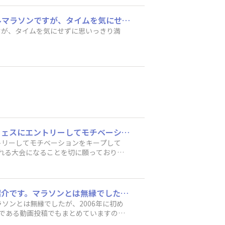
念願のホノルルマラソン出走が叶いました!!! しかもなんと記念すべき50th !! 2年振りのフルマラソンですが、タイムを気にせずに思いっきり満喫したいと思います。皆さん ! 宜しくお願い致します !!!
皆様はじめまして! 2019年に初めて参加して、コロナで行けずじまい。 バーチャルビーチフェスにエントリーしてモチベーションをキープしてきました。 今年は50周年ということもあり、アーリーエントリー済みで参加予定です。 またあの活気溢れる大会になることを切に願っております。
ントリーしてモチベーションをキープして
溢れる大会になることを切に願っておりま
こんにちは、りゅーチャンネルと申します。 こちらのメンバーが増えて、あらためて自己紹介です。マラソンとは無縁でしたが、2006年に初めてホノルルマラソンに参加し、マラソンが趣味になりました。昨年は6回目の参加で、もうひとつの趣味である動画投稿でもまとめていますので、ぜひご覧下さい。 今年もエントリー、航空チケット、ホテル、手配済みです！ ハワイ旅行2021 https://www.youtube.com/playlist?list=PLxaqyVbAi9jXjp_lQ1S3H3EHKsOSpfEVZ
ソンとは無縁でしたが、2006年に初め
である動画投稿でもまとめていますの