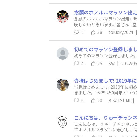
念願のホノルルマラソン出走が叶いました!!! しかもなんと記
喫したいと思います。皆さん ! 宜
8
38
tolucky2024
初めてのマラソン登録しまし
初めてのマラソン登録しました
4
25
SW
|
2022/05
皆様はじめまして! 2019年
きました。 今年は50周年とい
す。
6
20
K.KATSUMI
|
こんにちは、りゅーチャンネルと
てホノルルマラソンに参加し、
で、ぜひご覧下さい。 今年もエントリー、航空チケット、ホテル、手配済