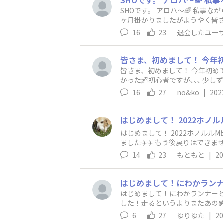
SHOです。 アロハ〜🌈 私
ヶ月掛かりましたがようやく皆さ
でゴール出来るよう精進したいと
16
23
退会したユー
皆さま、初めまして！ 今年初め
かった超初心者ですが､､､ 少し
らないことだらけなのでとりあ
16
27
no&ko
|
202
とかあったらぜひ教えて下さい
はじめまして！ 2022ホノル
ました✈️✈️ もう後戻りはでき
ろしくお願いします✨
14
23
もともと
|
20
はじめまして！にわかランナー
した！走るというよりまたあの
6
27
ゆりゆた
|
20