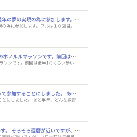
みなさん！はじめまして！ ５０歳から走りはじめ６０歳の還暦祝いと自分自身のご褒美に長年の夢の実現の為に参加します。フルは１０回目。 目標はサブ5で楽しく完走したいと思っております。1人で参加しますのでよろしくお願いします。
現の為に参加します。フルは１０回目。
今年は50回記念大会という事だったので、アーリーエントリーで参加を決めました！2度目のホノルルマラソンです。前回は後半1/3くらい歩いてしまったので、ゆっくりで良いので今回は最後まで歩かずに完走したいです！
ラソンです。前回は後半1/3くらい歩い
はじめまして！初フルマラソン・初ホノルルマラソンです！ 記念大会ということで思い切って参加することにしました。 あと半年、どんな練習をしたらよいかも？？な状態ですが、頑張りたいと思います。 よろしくお願いいたします！！
ことにしました。 あと半年、どんな練習
アロハー! アーリーエントリーを済ませました。ホノルルマラソンは、次回で6回目の出場です。 そろそろ還暦が近いですが、コロナ前は毎年単身渡米し南国の陽射しを楽しんでます。 現地単独の方は多いですが、コミュニティーが取れると楽しいかなと思い参加いたしました。 よろしくおねがいします。