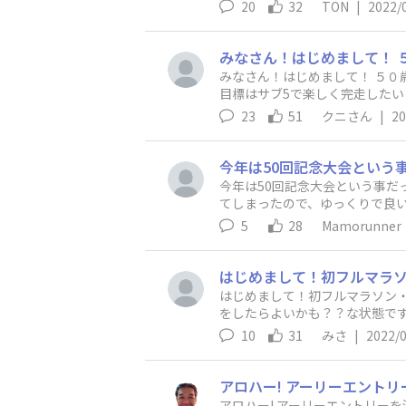
えると大変そう、、。 帯広の友人と2人で、行くぞ！となってますが、 2人とも海外も慣れておらず わからないことだらけですが、ワクワクして
20
32
TON
|
2022/
います！ 8月の北海道マ
みなさん！はじめまして！ ５
目標はサブ5で楽しく完走したい
23
51
クニさん
|
20
今年は50回記念大会という事だ
てしまったので、ゆっくりで良
5
28
Mamorunner
はじめまして！初フルマラソン・
をしたらよいかも？？な状態です
10
31
みさ
|
2022/
アロハー! アーリーエントリーを済ませました。ホノルルマラソンは、次回で6回目の出場です。 そろそろ還暦が近いですが、コロナ前は毎年単