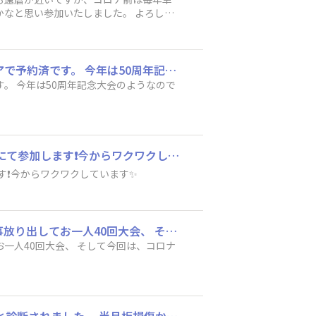
初めてのホノルルマラソンにエントリーしました。 飛行機はマイルでホテルはタイムシェアで予約済です。 今年は50周年記念大会のようなので楽しみです。 東京マラソンなんとか完走出来たのでホノルルマラソンも頑張ります。
。 今年は50周年記念大会のようなので
初めまして😃 今年は50回記念、自分の誕生日に開催されるので還暦になり初めての一人旅にて参加します❗今からワクワクしています✨
す❗今からワクワクしています✨
記念大会狙い3度目のお一人様参加の者です！ 大学仲間と卒業旅行の20回大会、 上司と仕事放り出してお一人40回大会、 そして今回は、コロナ明けて健康元気で走れる喜びのお一人50回大会 です。宜しくお願い致します！
お一人40回大会、 そして今回は、コロナ