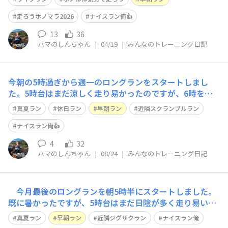
ル気分で走ろうに参加するため、その準備ランを行ったの
ですが、もたもたしていてスタートが4分弱遅れました
走ろうホノマラ2026
ナイスラン俺👍
が、天気も良く無事に2026年度初めて
13
36
ハマのしんちゃん
|
04/19
|
みんなのトレーニング日記
今朝の5時過ぎから週一のロングランをスタートしまし
た。5時台はまだ涼しく走り易かったのですが、6時を過
ぎると次第に暑くなり、いつもどおりの滝汗でした。秋の
真夏ラン
休日ラン
早朝ラン
近隣スクランブルラン
気配は感じられるものの、なかなか涼しくならないです
ね。 写真は今回のランとは関係ないですが，2年前に姪
ナイスラン俺👍
の結婚式で行った、北海道のニドムリゾートで
4
32
ハマのしんちゃん
|
08/24
|
みんなのトレーニング日記
今月最後のロングランを朝5時半にスタートしました。
既に暑かったですが、5時台はまだ日陰が多く走り易いで
す。途中、水分補給の短い休憩を取りながら15キロを走り
真夏ラン
早朝ラン
近隣ジグザクラン
ナイスラン俺
ました。今月は月間走行距離が80キロを超え、私的には