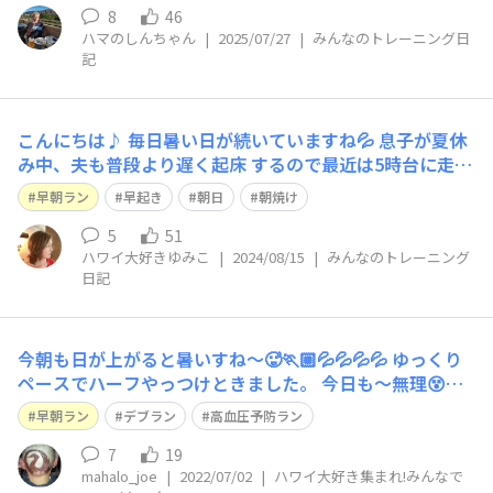
真夏でもあり上出来です。写真は今回のランとは関係があ
8
46
ハマのしんちゃん
|
2025/07/27
|
みんなのトレーニング日
りませんが，昨年のホノマラ参加時に行っ
記
こんにちは♪ 毎日暑い日が続いていますね💦 息子が夏休
み中、夫も普段より遅く起床 するので最近は5時台に走っ
ています。 気温も30℃ないので若干走りやすいです。 あ
早朝ラン
早起き
朝日
朝焼け
と数日で夏休みも終わるので 走る時間を考え中です🤔
5
51
ハワイ大好きゆみこ
|
2024/08/15
|
みんなのトレーニング
日記
今朝も日が上がると暑いすね〜🥵🏃🏼💦💦💦💦 ゆっくり
ペースでハーフやっつけときました。 今日も〜無理😵😵‍💫
🤙🌈
早朝ラン
デブラン
高血圧予防ラン
7
19
mahalo_joe
|
2022/07/02
|
ハワイ大好き集まれ!みんなで