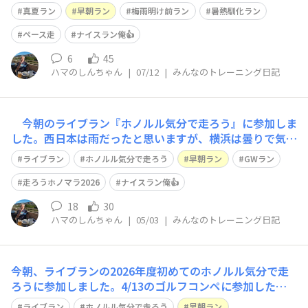
り易いと思っていましたが、気温は既に26℃、湿度は8
真夏ラン
早朝ラン
梅雨明け前ラン
暑熱馴化ラン
0%超えで、すぐに滝汗となり苦戦しました。梅雨明け前
ですが、いよいよ暑熱馴化ランの開始です。
ペース走
ナイスラン俺👍
6
45
ハマのしんちゃん
|
07/12
|
みんなのトレーニング日記
今朝のライブラン『ホノルル気分で走ろう』に参加しま
した。西日本は雨だったと思いますが、横浜は曇りで気温
も上がらず、走り易い天気となりました。 今朝の『ホ
ライブラン
ホノルル気分で走ろう
早朝ラン
GWラン
ノルル気分で走ろう』は90分LSDで90分間何とか走り続
けられました。脱線しがちなトモさんと冷静なゆうこさん
走ろうホノマラ2026
ナイスラン俺👍
の掛け合いトークも楽しかったです。リ
18
30
ハマのしんちゃん
|
05/03
|
みんなのトレーニング日記
今朝、ライブランの2026年度初めてのホノルル気分で走
ろうに参加しました。4/13のゴルフコンペに参加したの
で、しばらく走っていませんでした。昨日は今日のホノル
ライブラン
ホノルル気分で走ろう
早朝ラン