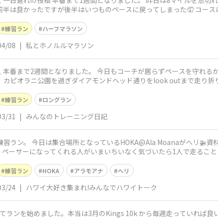
るペ
前半は良かったですが後半はいつものペースに戻ってしまった🤦 コー
練習ラン
ハーフマラソン
04/08
|
私とホノルルマラソン
じで
 カピオラニ公園を過ぎダイアモンドヘッド通りをlook outまで走り
練習ラン
ロングラン
03/31
|
みんなのトレーニング日記
練習ラン。 今日は集合場所となっているHOKA@Ala Moanaがヘリ
くペーサーになってくれる人がいまいちいなく気づいたら1人で走ること
練習ラン
HOKA
アラモアナ
ヘリ
03/24
|
ハワイ大好き集まれ!みんなでハワイトーク