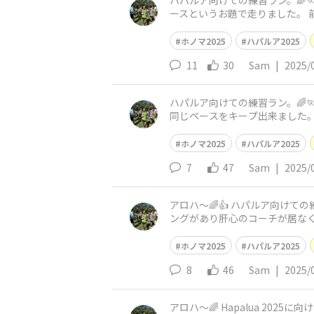
ハパルア向けての練習ラン。🌈🏃 一日遅れの投稿 本番まで1週間となりました。 昨日は8マイルを息切れしないペース、喋りながらでも走れ
ースというお題で走りました。 
ンーアラワイ運河ーカピオラニ
ホノマ2025
ハパルア2025
11
30
Sam
|
2025/
ハパルア向けての練習ラン。🌈🏃 本番まで2週間となりました。 今日もコーチが居らずペースを守れるか心配でしたが途中なんとかいい感
同じペースをキープ出来ました。
ルパークの折り返しかな。予定
ホノマ2025
ハパルア2025
7
47
Sam
|
2025/
アロハ〜🌈👍 ハパルア向けての
ングがあり肝心のコーチが居な
づいたら1人になってた。 来
ホノマ2025
ハパルア2025
8
46
Sam
|
2025/
アロハ〜🌈 Hapalua 2025に向けてランを始めました。本当は3月のKings 10k から毎週走っていれば良いですけどなかなかモチベーションが続