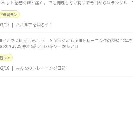
kがコルセットを巻くほど痛く。 でも無理しない範囲で今日からはラングル
練習ラン
03/17
|
ハパルアを語ろう！
a Run 2025 完走❗️🌈 アロハタワーからアロ
習ラン
02/18
|
みんなのトレーニング日記