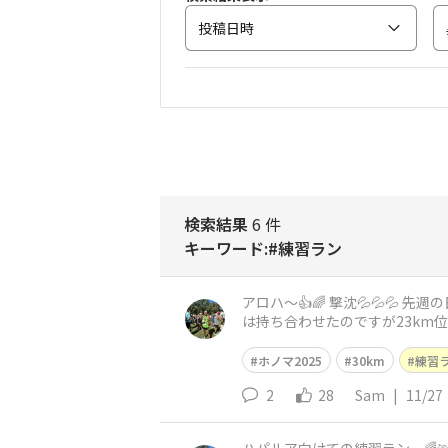
投稿日時
検索結果
6 件
キーワード:#練習ラン
アロハ〜👍🌈 撃沈💦💦💦 先週の日曜日にラングループの30kmランに参加出来なかったので今朝🏃‍➡️ってきました。 が、何も食せずに 水だけ
は持ち合わせたのですが23km
きていません👍 毎度ハ
ホノマ2025
30km
練習
2
28
Sam
|
11/27