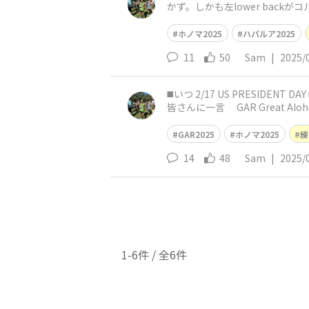
かず。しかも左lower bac
ルア
ホノマ2025
ハパルア2025
11
50
Sam
|
2025/
◼️いつ 2/17 US PRESIDENT DAY ◼️どこを Aloha tower 〜 Aloha stadium ◼️トレーニングの感想 今年も始まったなと言う感じです ◼️OHANAの
皆さんに一言 GAR Great Aloh
GAR2025
ホノマ2025
練
14
48
Sam
|
2025/
1-6件 / 全6件