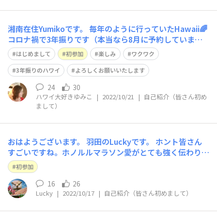
湘南在住Yumikoです。 毎年のように行っていたHawaii🌈
コロナ禍で3年振りです（本当なら8月に予約していまし
たがコロナに感染してキャンセルしました） 憧れだった
はじめまして
初参加
楽しみ
ワクワク
ホノルルマラソン🏃‍♀️それも50回記念✨ 色々教えてくださ
い。どうぞよろしくお願いいたします。
3年振りのハワイ
よろしくお願いいたします
24
30
ハワイ大好きゆみこ
|
2022/10/21
|
自己紹介（皆さん初め
まして）
おはようございます。 羽田のLuckyです。 ホント皆さん
すごいですね。ホノルルマラソン愛がとても強く伝わりま
す😊 今回記念大会という事もあり念願だったホノマラに
初参加
息子と参加します。忙しい合間を調整して同行してくれる
事に感謝。タイムトライアルでは無く環境、空気を存分に
16
26
Lucky
|
2022/10/17
|
自己紹介（皆さん初めまして）
楽しみたいと思います。🏃‍♂️