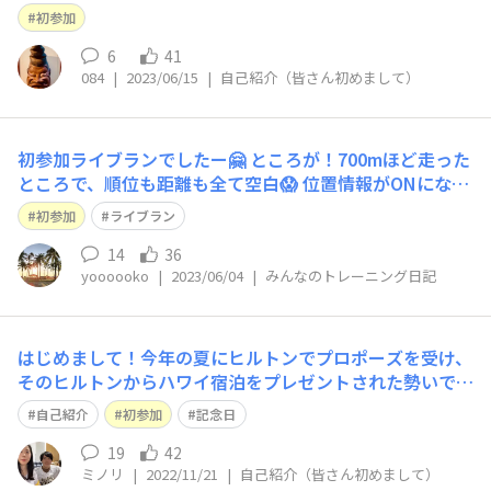
ります、オヤジです。宜しくお願いします。
初参加
6
41
084
|
2023/06/15
|
自己紹介（皆さん初めまして）
初参加ライブランでしたー🤗 ところが！700mほど走った
ところで、順位も距離も全て空白😱 位置情報がONになっ
ていないことに気付いたので、ONにしようとトボトボ歩
初参加
ライブラン
き💦💦 かなりロスしてしまいましたー😭 メダルももらえ
るんですねー🤗 また機会があれば参加しますので、よろ
14
36
yoooooko
|
2023/06/04
|
みんなのトレーニング日記
しくお願いします😀👍
はじめまして！今年の夏にヒルトンでプロポーズを受け、
そのヒルトンからハワイ宿泊をプレゼントされた勢いでパ
ートナーとホノルルマラソンに申し込みました。大会当日
自己紹介
初参加
記念日
12/11は偶然にも私達の交際開始日！ホノルルを走ってい
る間、日本では代理人による婚姻届提出が行われる予定で
19
42
ミノリ
|
2022/11/21
|
自己紹介（皆さん初めまして）
す。 マラソン初挑戦なので20キロ走