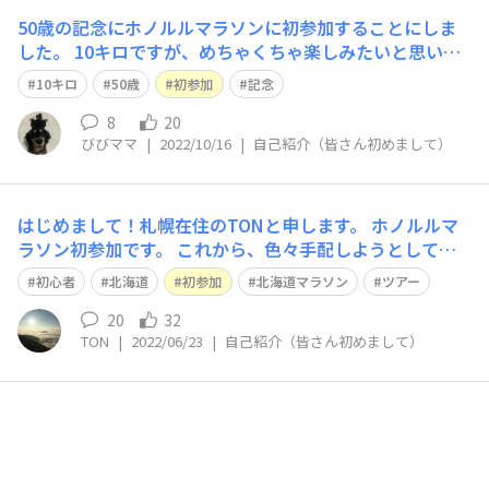
50歳の記念にホノルルマラソンに初参加することにしま
した。 10キロですが、めちゃくちゃ楽しみたいと思いま
す😊
10キロ
50歳
初参加
記念
8
20
びびママ
|
2022/10/16
|
自己紹介（皆さん初めまして）
はじめまして！札幌在住のTONと申します。 ホノルルマ
ラソン初参加です。 これから、色々手配しようとしてま
すが、 ここを読ませて頂くと完了している方もいて、焦
初心者
北海道
初参加
北海道マラソン
ツアー
っています(-｡-; エントリーもまだです。 新千歳空港から
ハワイ直行便は今のところないみたいで、 PCR検査のこ
20
32
TON
|
2022/06/23
|
自己紹介（皆さん初めまして）
と等考えると大変そう、、。